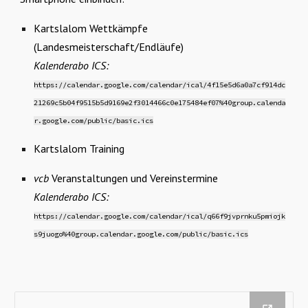
Kartslalom Wettkämpfe
(Landesmeisterschaft/Endläufe)
Kalenderabo ICS:
https://calendar.google.com/calendar/ical/4f15e5d6a0a7cf914dc
21269c5b04f9515b5d9169e2f3014466c0e175484ef07%40group.calenda
r.google.com/public/basic.ics
Kartslalom Training
vcb
Veranstaltungen und Vereinstermine
Kalenderabo ICS:
https://calendar.google.com/calendar/ical/q66f9jvprnku5pmiojk
s9juogo%40group.calendar.google.com/public/basic.ics