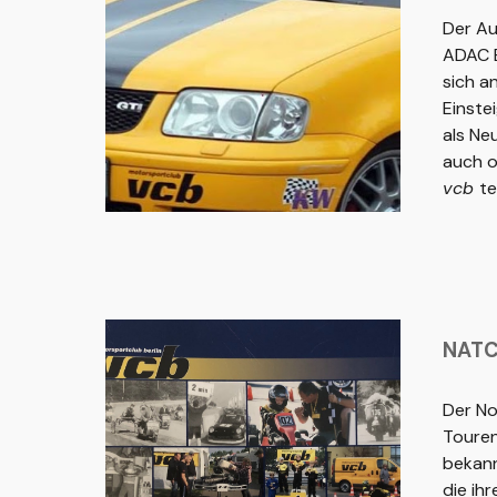
Der Au
ADAC B
sich a
Einstei
als Ne
auch o
vcb
te
NAT
Der N
Touren
bekann
die ih