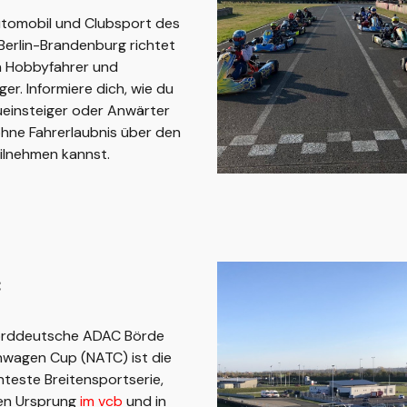
tomobil und Clubsport des
erlin-Brandenburg richtet
n Hobbyfahrer und
ger. Informiere dich, wie du
ueinsteiger oder Anwärter
hne Fahrerlaubnis über den
ilnehmen kannst.
C
orddeutsche ADAC Börde
wagen Cup (NATC) ist die
teste Breitensportserie,
ren Ursprung
im vcb
und in