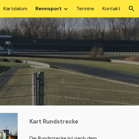
Kartslalom
Rennsport
Termine
Kontakt
ion
Kart Rundstrecke
Die Rundstrecke ist nach dem