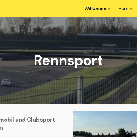
Willkommen
Verein
ip to main content
Skip to navigat
Rennsport
mobil und Clubsport
om